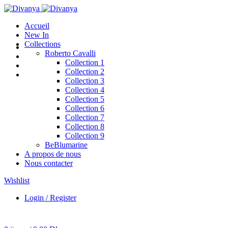
Accueil
New In
Collections
Roberto Cavalli
Collection 1
Collection 2
Collection 3
Collection 4
Collection 5
Collection 6
Collection 7
Collection 8
Collection 9
BeBlumarine
A propos de nous
Nous contacter
Wishlist
Login / Register
0
items
/
0.00
Dhs