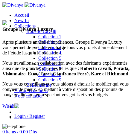
Accueil
New In
Collections
Groupe Divanya Luxury
Roberto Cavalli
Collection 1
Collection 2
Après plusieurs années d’expériences, Groupe Divanya Luxury
Collection 3
vous permet de prendre en charge tous vos projets d’ameublement
Collection 4
de l’étude jusqu’à la réalisation.
Collection 5
Nous travaillons en collaboration avec des fabricants expérimentés
Collection 6
ainsi que de grandes marques telles que :
Roberto cavalli, Porada,
Collection 7
Visionnaire, Etro, Turri, Gianfranco Ferré, Kare et Richmond
.
Collection 8
Collection 9
Nous vous conseillons et vous aidons à choisir le mobilier qui vous
BeBlumarine
convient le mieux, en mettant à votre disposition des produits de
A propos de nous
haute qualité tout en respectant vos goûts et vos budgets.
Nous contacter
Wishlist
Login / Register
0
items
/
0.00
Dhs