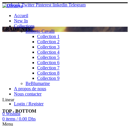
Facebook
Twitter
Pinterest
linkedin
Telegram
Accueil
New In
Collections
GRADIENTS
Roberto Cavalli
Collection 1
Collection 2
Collection 3
Collection 4
Collection 5
Collection 6
Collection 7
Collection 8
Collection 9
BeBlumarine
A propos de nous
Nous contacter
Linear
Login / Register
TOP - BOTTOM
0
Wishlist
0
items
/
0.00
Dhs
Menu