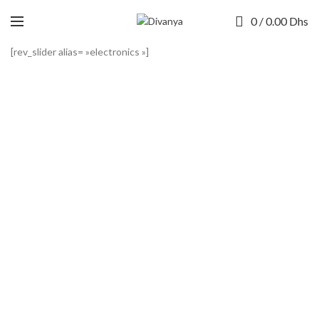
0
/
0.00
Dhs
[rev_slider alias= »electronics »]
NEW TECHNOLOGIES
SHOP MORE