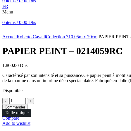
0
items
/
0.00
Dhs
FR
Menu
0
items
/
0.00
Dhs
Click to enlarge
Accueil
Roberto Cavalli
Collection 3
10,05m x 70cm
PAPIER PEINT 
PAPIER PEINT – 0214059RC
1,800.00
Dhs
Caractérisé par son intensité et sa puissance.Ce papier peint à motif a
de la marque dans un imprimé déco spectaculaire. Fabriqué en Italie (
Disponible
Quantité
Commander
Taille unique
Compare
Add to wishlist