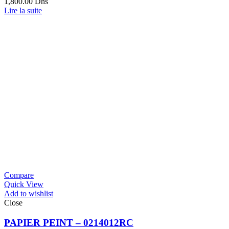
1,800.00
Dhs
Lire la suite
Compare
Quick View
Add to wishlist
Close
PAPIER PEINT – 0214012RC