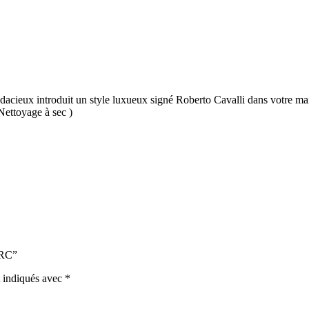
udacieux introduit un style luxueux signé Roberto Cavalli dans votre mais
Nettoyage à sec )
9RC”
t indiqués avec
*