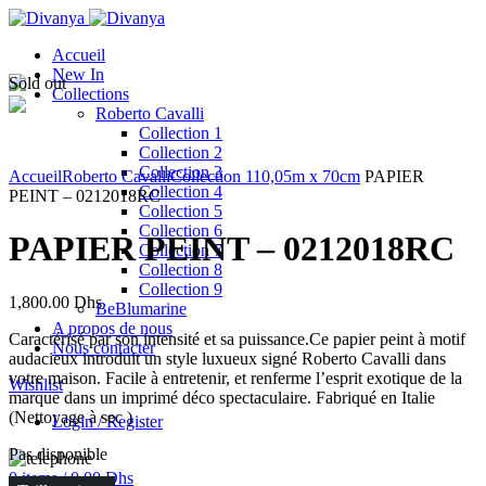
Accueil
New In
Sold out
Collections
Roberto Cavalli
Collection 1
Collection 2
Click to enlarge
Collection 3
Accueil
Roberto Cavalli
Collection 1
10,05m x 70cm
PAPIER
Collection 4
PEINT – 0212018RC
Collection 5
Collection 6
PAPIER PEINT – 0212018RC
Collection 7
Collection 8
Collection 9
1,800.00
Dhs
BeBlumarine
A propos de nous
Caractérisé par son intensité et sa puissance.Ce papier peint à motif
Nous contacter
audacieux introduit un style luxueux signé Roberto Cavalli dans
votre maison. Facile à entretenir, et renferme l’esprit exotique de la
Wishlist
marque dans un imprimé déco spectaculaire. Fabriqué en Italie
(Nettoyage à sec )
Login / Register
Pas disponible
0
items
/
0.00
Dhs