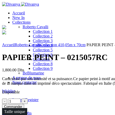
Accueil
New In
Collections
Roberto Cavalli
Collection 1
Collection 2
Click to enlarge
Collection 3
Accueil
Roberto Cavalli
Collection 4
10,05m x 70cm
PAPIER PEINT 
Collection 4
Collection 5
Collection 6
PAPIER PEINT – 0215057RC
Collection 7
Collection 8
Collection 9
1,800.00
Dhs
BeBlumarine
A propos de nous
Caractérisé par son intensité et sa puissance.Ce papier peint à motif a
Nous contacter
de la marque dans un imprimé déco spectaculaire. Fabriqué en Italie (
Wishlist
Disponible
Login / Register
Quantité
Commander
Taille unique
0
items
/
0.00
Dhs