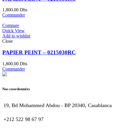
1,800.00
Dhs
Commander
Compare
Quick View
Add to wishlist
Close
PAPIER PEINT – 0215030RC
1,800.00
Dhs
Commander
Nos coordonnées
19, Bd Mohammed Abdou - BP 20340, Casablanca
+212 522 98 67 97