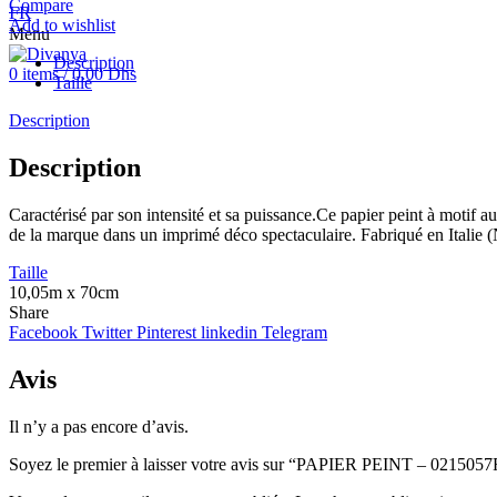
Compare
FR
Add to wishlist
Menu
Description
0
items
/
0.00
Dhs
Taille
Description
Description
Caractérisé par son intensité et sa puissance.Ce papier peint à motif a
de la marque dans un imprimé déco spectaculaire. Fabriqué en Italie (
Taille
10,05m x 70cm
Share
Facebook
Twitter
Pinterest
linkedin
Telegram
Avis
Il n’y a pas encore d’avis.
Soyez le premier à laisser votre avis sur “PAPIER PEINT – 021505