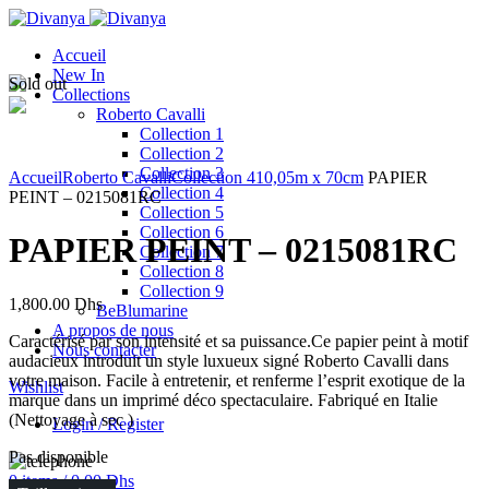
Accueil
New In
Sold out
Collections
Roberto Cavalli
Collection 1
Collection 2
Click to enlarge
Collection 3
Accueil
Roberto Cavalli
Collection 4
10,05m x 70cm
PAPIER
Collection 4
PEINT – 0215081RC
Collection 5
Collection 6
PAPIER PEINT – 0215081RC
Collection 7
Collection 8
Collection 9
1,800.00
Dhs
BeBlumarine
A propos de nous
Caractérisé par son intensité et sa puissance.Ce papier peint à motif
Nous contacter
audacieux introduit un style luxueux signé Roberto Cavalli dans
votre maison. Facile à entretenir, et renferme l’esprit exotique de la
Wishlist
marque dans un imprimé déco spectaculaire. Fabriqué en Italie
(Nettoyage à sec )
Login / Register
Pas disponible
0
items
/
0.00
Dhs