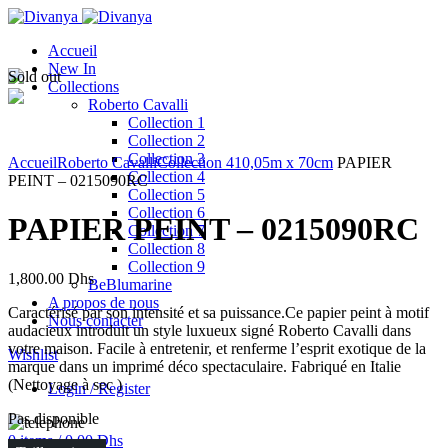
Accueil
New In
Sold out
Collections
Roberto Cavalli
Collection 1
Collection 2
Click to enlarge
Collection 3
Accueil
Roberto Cavalli
Collection 4
10,05m x 70cm
PAPIER
Collection 4
PEINT – 0215090RC
Collection 5
Collection 6
PAPIER PEINT – 0215090RC
Collection 7
Collection 8
Collection 9
1,800.00
Dhs
BeBlumarine
A propos de nous
Caractérisé par son intensité et sa puissance.Ce papier peint à motif
Nous contacter
audacieux introduit un style luxueux signé Roberto Cavalli dans
votre maison. Facile à entretenir, et renferme l’esprit exotique de la
Wishlist
marque dans un imprimé déco spectaculaire. Fabriqué en Italie
(Nettoyage à sec )
Login / Register
Pas disponible
0
items
/
0.00
Dhs