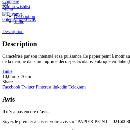
Compare
FR
Add to wishlist
Menu
Description
0
items
/
0.00
Dhs
Taille
Description
Description
Caractérisé par son intensité et sa puissance.Ce papier peint à motif a
de la marque dans un imprimé déco spectaculaire. Fabriqué en Italie (
Taille
10,05m x 70cm
Share
Facebook
Twitter
Pinterest
linkedin
Telegram
Avis
Il n’y a pas encore d’avis.
Soyez le premier à laisser votre avis sur “PAPIER PEINT – 021600