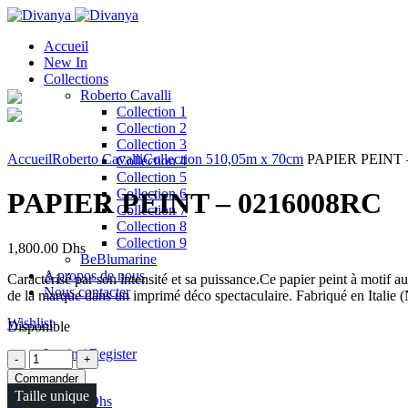
Accueil
New In
Collections
Roberto Cavalli
Collection 1
Collection 2
Click to enlarge
Collection 3
Accueil
Roberto Cavalli
Collection 5
10,05m x 70cm
PAPIER PEINT 
Collection 4
Collection 5
Collection 6
PAPIER PEINT – 0216008RC
Collection 7
Collection 8
Collection 9
1,800.00
Dhs
BeBlumarine
A propos de nous
Caractérisé par son intensité et sa puissance.Ce papier peint à motif a
Nous contacter
de la marque dans un imprimé déco spectaculaire. Fabriqué en Italie (
Wishlist
Disponible
Login / Register
Quantité
Commander
Taille unique
0
items
/
0.00
Dhs