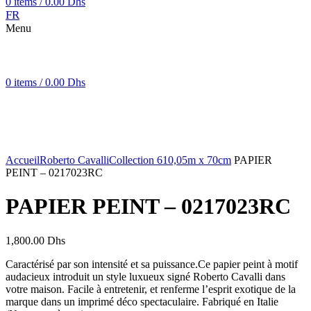
0
items
/
0.00
Dhs
FR
Menu
0
items
/
0.00
Dhs
Click to enlarge
Accueil
Roberto Cavalli
Collection 6
10,05m x 70cm
PAPIER
PEINT – 0217023RC
PAPIER PEINT – 0217023RC
1,800.00
Dhs
Caractérisé par son intensité et sa puissance.Ce papier peint à motif
audacieux introduit un style luxueux signé Roberto Cavalli dans
votre maison. Facile à entretenir, et renferme l’esprit exotique de la
marque dans un imprimé déco spectaculaire. Fabriqué en Italie