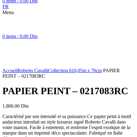
0
items
/
0.00
Dhs
FR
Menu
0
items
/
0.00
Dhs
Click to enlarge
Accueil
Roberto Cavalli
Collection 6
10,05m x 70cm
PAPIER
PEINT – 0217083RC
PAPIER PEINT – 0217083RC
1,800.00
Dhs
Caractérisé par son intensité et sa puissance.Ce papier peint à motif
audacieux introduit un style luxueux signé Roberto Cavalli dans
votre maison. Facile à entretenir, et renferme l’esprit exotique de la
marque dans un imprimé déco spectaculaire. Fabriqué en Italie