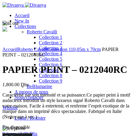
Accueil
New In
Sold out
Collections
Roberto Cavalli
Collection 1
Collection 2
Click to enlarge
Collection 3
Accueil
Roberto Cavalli
Collection 1
10,05m x 70cm
PAPIER
Collection 4
PEINT – 0212040RC
Collection 5
Collection 6
PAPIER PEINT – 0212040RC
Collection 7
Collection 8
Collection 9
1,800.00
Dhs
BeBlumarine
A propos de nous
Caractérisé par son intensité et sa puissance.Ce papier peint à motif
Nous contacter
audacieux introduit un style luxueux signé Roberto Cavalli dans
votre maison. Facile à entretenir, et renferme l’esprit exotique de la
Wishlist
marque dans un imprimé déco spectaculaire. Fabriqué en Italie
(Nettoyage à sec )
Login / Register
Pas disponible
0
items
/
0.00
Dhs