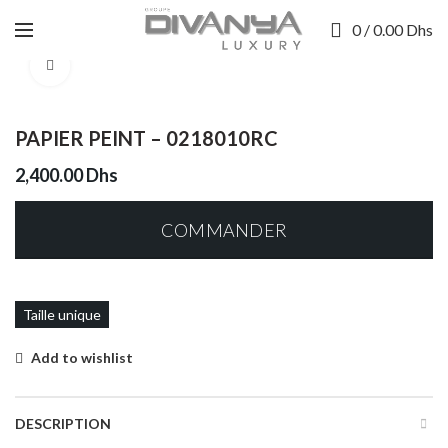
0
/
0.00
Dhs
Click to enlarge
PAPIER PEINT – 0218010RC
2,400.00
Dhs
COMMANDER
Taille unique
Add to wishlist
DESCRIPTION