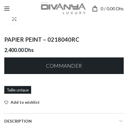
0
/
0.00
Dhs
Click to enlarge
PAPIER PEINT – 0218040RC
2,400.00
Dhs
COMMANDER
Taille unique
Add to wishlist
DESCRIPTION