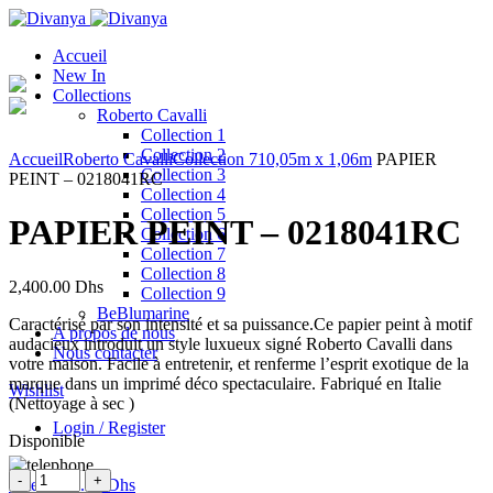
Accueil
New In
Collections
Roberto Cavalli
Collection 1
Click to enlarge
Collection 2
Accueil
Roberto Cavalli
Collection 7
10,05m x 1,06m
PAPIER
Collection 3
PEINT – 0218041RC
Collection 4
Collection 5
PAPIER PEINT – 0218041RC
Collection 6
Collection 7
Collection 8
2,400.00
Dhs
Collection 9
BeBlumarine
Caractérisé par son intensité et sa puissance.Ce papier peint à motif
A propos de nous
audacieux introduit un style luxueux signé Roberto Cavalli dans
Nous contacter
votre maison. Facile à entretenir, et renferme l’esprit exotique de la
marque dans un imprimé déco spectaculaire. Fabriqué en Italie
Wishlist
(Nettoyage à sec )
Login / Register
Disponible
Quantité
0
items
/
0.00
Dhs