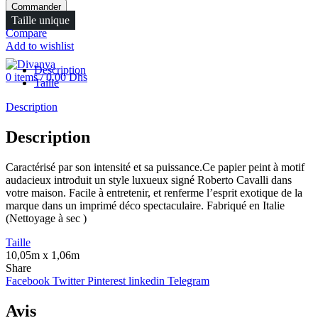
Commander
FR
Taille unique
Menu
Compare
Add to wishlist
Description
0
items
/
0.00
Dhs
Taille
Description
Description
Caractérisé par son intensité et sa puissance.Ce papier peint à motif
audacieux introduit un style luxueux signé Roberto Cavalli dans
votre maison. Facile à entretenir, et renferme l’esprit exotique de la
marque dans un imprimé déco spectaculaire. Fabriqué en Italie
(Nettoyage à sec )
Taille
10,05m x 1,06m
Share
Facebook
Twitter
Pinterest
linkedin
Telegram
Avis