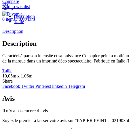
Compare
FR
Add to wishlist
Menu
Description
0
items
/
0.00
Dhs
Taille
Description
Description
Caractérisé par son intensité et sa puissance.Ce papier peint à motif a
de la marque dans un imprimé déco spectaculaire. Fabriqué en Italie (
Taille
10,05m x 1,06m
Share
Facebook
Twitter
Pinterest
linkedin
Telegram
Avis
Il n’y a pas encore d’avis.
Soyez le premier à laisser votre avis sur “PAPIER PEINT – 021903