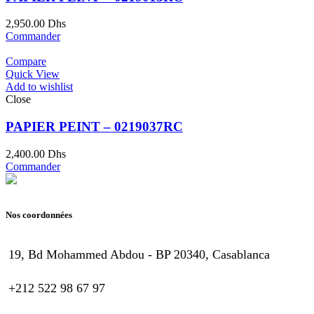
2,950.00
Dhs
Commander
Compare
Quick View
Add to wishlist
Close
PAPIER PEINT – 0219037RC
2,400.00
Dhs
Commander
Nos coordonnées
19, Bd Mohammed Abdou - BP 20340, Casablanca
+212 522 98 67 97