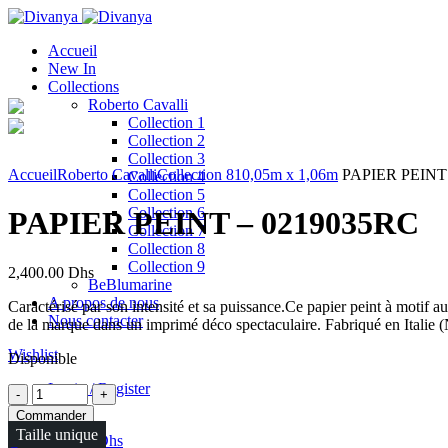
Accueil
New In
Collections
Roberto Cavalli
Collection 1
Collection 2
Click to enlarge
Collection 3
Accueil
Roberto Cavalli
Collection 8
10,05m x 1,06m
PAPIER PEINT 
Collection 4
Collection 5
Collection 6
PAPIER PEINT – 0219035RC
Collection 7
Collection 8
Collection 9
2,400.00
Dhs
BeBlumarine
A propos de nous
Caractérisé par son intensité et sa puissance.Ce papier peint à motif a
Nous contacter
de la marque dans un imprimé déco spectaculaire. Fabriqué en Italie (
Wishlist
Disponible
Login / Register
Quantité
Commander
Taille unique
0
items
/
0.00
Dhs