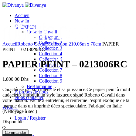
Accueil
New In
Collections
Roberto Cavalli
Collection 1
Click to enlarge
Collection 2
Accueil
Roberto Cavalli
Collection 2
10,05m x 70cm
PAPIER
Collection 3
PEINT – 0213006RC
Collection 4
Collection 5
PAPIER PEINT – 0213006RC
Collection 6
Collection 7
Collection 8
1,800.00
Dhs
Collection 9
BeBlumarine
Caractérisé par son intensité et sa puissance.Ce papier peint à motif
A propos de nous
audacieux introduit un style luxueux signé Roberto Cavalli dans
Nous contacter
votre maison. Facile à entretenir, et renferme l’esprit exotique de la
marque dans un imprimé déco spectaculaire. Fabriqué en Italie
Wishlist
(Nettoyage à sec )
Login / Register
Disponible
Commander