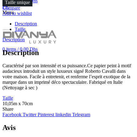
0
items
/
0.00
Dhs
Taille unique
FR
Compare
Menu
Add to wishlist
Description
Taille
Description
0
items
/
0.00
Dhs
Description
Caractérisé par son intensité et sa puissance.Ce papier peint à motif
audacieux introduit un style luxueux signé Roberto Cavalli dans
votre maison. Facile à entretenir, et renferme l’esprit exotique de la
marque dans un imprimé déco spectaculaire. Fabriqué en Italie
(Nettoyage à sec )
Taille
10,05m x 70cm
Share
Facebook
Twitter
Pinterest
linkedin
Telegram
Avis