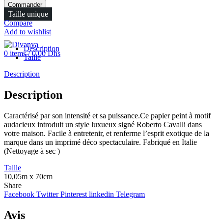
Commander
FR
Taille unique
Menu
Compare
Add to wishlist
Description
0
items
/
0.00
Dhs
Taille
Description
Description
Caractérisé par son intensité et sa puissance.Ce papier peint à motif
audacieux introduit un style luxueux signé Roberto Cavalli dans
votre maison. Facile à entretenir, et renferme l’esprit exotique de la
marque dans un imprimé déco spectaculaire. Fabriqué en Italie
(Nettoyage à sec )
Taille
10,05m x 70cm
Share
Facebook
Twitter
Pinterest
linkedin
Telegram
Avis