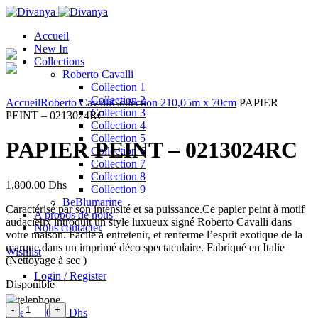
Accueil
New In
Collections
Roberto Cavalli
Collection 1
Click to enlarge
Collection 2
Accueil
Roberto Cavalli
Collection 2
10,05m x 70cm
PAPIER
Collection 3
PEINT – 0213024RC
Collection 4
Collection 5
PAPIER PEINT – 0213024RC
Collection 6
Collection 7
Collection 8
1,800.00
Dhs
Collection 9
BeBlumarine
Caractérisé par son intensité et sa puissance.Ce papier peint à motif
A propos de nous
audacieux introduit un style luxueux signé Roberto Cavalli dans
Nous contacter
votre maison. Facile à entretenir, et renferme l’esprit exotique de la
marque dans un imprimé déco spectaculaire. Fabriqué en Italie
Wishlist
(Nettoyage à sec )
Login / Register
Disponible
Quantité
0
items
/
0.00
Dhs