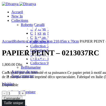
Accueil
New In
Collections
Roberto Cavalli
Collection 1
Collection 2
Click to enlarge
Collection 3
Accueil
Roberto Cavalli
Collection 2
10,05m x 70cm
PAPIER PEINT 
Collection 4
Collection 5
Collection 6
PAPIER PEINT – 0213037RC
Collection 7
Collection 8
Collection 9
1,800.00
Dhs
BeBlumarine
A propos de nous
Caractérisé par son intensité et sa puissance.Ce papier peint à motif a
Nous contacter
de la marque dans un imprimé déco spectaculaire. Fabriqué en Italie (
Wishlist
Disponible
Login / Register
Quantité
Commander
Taille unique