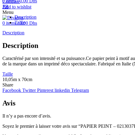
0
items
/
0.00
Dhs
Compare
FR
Add to wishlist
Menu
Description
Taille
0
items
/
0.00
Dhs
Description
Description
Caractérisé par son intensité et sa puissance.Ce papier peint à motif a
de la marque dans un imprimé déco spectaculaire. Fabriqué en Italie (
Taille
10,05m x 70cm
Share
Facebook
Twitter
Pinterest
linkedin
Telegram
Avis
Il n’y a pas encore d’avis.
Soyez le premier à laisser votre avis sur “PAPIER PEINT – 021303