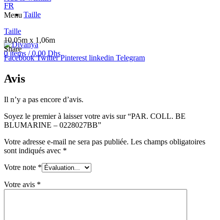
FR
Taille
Menu
Taille
10,05m x 1,06m
Share
0
items
/
0.00
Dhs
Facebook
Twitter
Pinterest
linkedin
Telegram
Avis
Il n’y a pas encore d’avis.
Soyez le premier à laisser votre avis sur “PAR. COLL. BE
BLUMARINE – 0228027BB”
Votre adresse e-mail ne sera pas publiée.
Les champs obligatoires
sont indiqués avec
*
Votre note
*
Votre avis
*