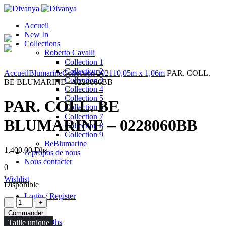
Accueil
New In
Collections
Roberto Cavalli
Collection 1
Click to enlarge
Collection 2
Accueil
Blumarine
Collection 2021
10,05m x 1,06m
PAR. COLL.
Collection 3
BE BLUMARINE – 0228060BB
Collection 4
Collection 5
PAR. COLL. BE
Collection 6
Collection 7
BLUMARINE – 0228060BB
Collection 8
Collection 9
BeBlumarine
1,400.00
Dhs
A propos de nous
Nous contacter
0
Wishlist
Disponible
Login / Register
Quantité
Commander
0
items
/
0.00
Dhs
Taille unique