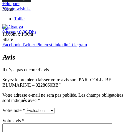
FR
Compare
Add to wishlist
Menu
Taille
Taille
0
items
/
0.00
Dhs
10,05m x 1,06m
Share
Facebook
Twitter
Pinterest
linkedin
Telegram
Avis
Il n’y a pas encore d’avis.
Soyez le premier à laisser votre avis sur “PAR. COLL. BE
BLUMARINE – 0228060BB”
Votre adresse e-mail ne sera pas publiée.
Les champs obligatoires
sont indiqués avec
*
Votre note
*
Votre avis
*