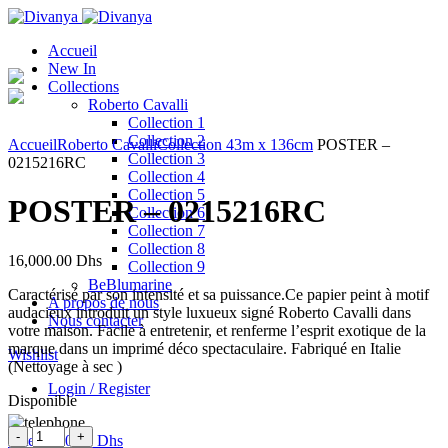
Accueil
New In
Collections
Roberto Cavalli
Collection 1
Click to enlarge
Collection 2
Accueil
Roberto Cavalli
Collection 4
3m x 136cm
POSTER –
Collection 3
0215216RC
Collection 4
Collection 5
POSTER – 0215216RC
Collection 6
Collection 7
Collection 8
16,000.00
Dhs
Collection 9
BeBlumarine
Caractérisé par son intensité et sa puissance.Ce papier peint à motif
A propos de nous
audacieux introduit un style luxueux signé Roberto Cavalli dans
Nous contacter
votre maison. Facile à entretenir, et renferme l’esprit exotique de la
marque dans un imprimé déco spectaculaire. Fabriqué en Italie
Wishlist
(Nettoyage à sec )
Login / Register
Disponible
Quantité
0
items
/
0.00
Dhs