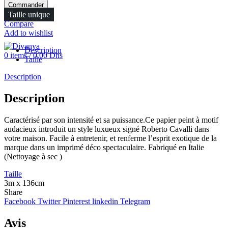
Commander
FR
Taille unique
Menu
Compare
Add to wishlist
Description
0
items
/
0.00
Dhs
Taille
Description
Description
Caractérisé par son intensité et sa puissance.Ce papier peint à motif
audacieux introduit un style luxueux signé Roberto Cavalli dans
votre maison. Facile à entretenir, et renferme l’esprit exotique de la
marque dans un imprimé déco spectaculaire. Fabriqué en Italie
(Nettoyage à sec )
Taille
3m x 136cm
Share
Facebook
Twitter
Pinterest
linkedin
Telegram
Avis