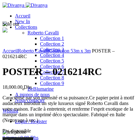
Accueil
New In
Sold out
Collections
Roberto Cavalli
Collection 1
Collection 2
Click to enlarge
Collection 3
Accueil
Roberto Cavalli
Collection 5
3m x 3m
POSTER –
Collection 4
0216214RC
Collection 5
Collection 6
POSTER – 0216214RC
Collection 7
Collection 8
Collection 9
18,000.00
Dhs
BeBlumarine
A propos de nous
Caractérisé par son intensité et sa puissance.Ce papier peint à motif
Nous contacter
audacieux introduit un style luxueux signé Roberto Cavalli dans
votre maison. Facile à entretenir, et renferme l’esprit exotique de la
Wishlist
marque dans un imprimé déco spectaculaire. Fabriqué en Italie
(Nettoyage à sec )
Login / Register
Pas disponible
0
items
/
0.00
Dhs