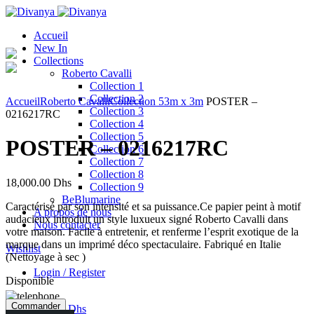
Accueil
New In
Collections
Roberto Cavalli
Collection 1
Click to enlarge
Collection 2
Accueil
Roberto Cavalli
Collection 5
3m x 3m
POSTER –
Collection 3
0216217RC
Collection 4
Collection 5
POSTER – 0216217RC
Collection 6
Collection 7
Collection 8
18,000.00
Dhs
Collection 9
BeBlumarine
Caractérisé par son intensité et sa puissance.Ce papier peint à motif
A propos de nous
audacieux introduit un style luxueux signé Roberto Cavalli dans
Nous contacter
votre maison. Facile à entretenir, et renferme l’esprit exotique de la
marque dans un imprimé déco spectaculaire. Fabriqué en Italie
Wishlist
(Nettoyage à sec )
Login / Register
Disponible
Commander
0
items
/
0.00
Dhs