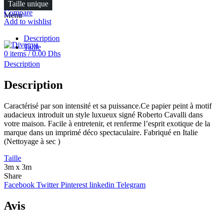
Taille unique
FR
Compare
Menu
Add to wishlist
Description
Taille
0
items
/
0.00
Dhs
Description
Description
Caractérisé par son intensité et sa puissance.Ce papier peint à motif
audacieux introduit un style luxueux signé Roberto Cavalli dans
votre maison. Facile à entretenir, et renferme l’esprit exotique de la
marque dans un imprimé déco spectaculaire. Fabriqué en Italie
(Nettoyage à sec )
Taille
3m x 3m
Share
Facebook
Twitter
Pinterest
linkedin
Telegram
Avis