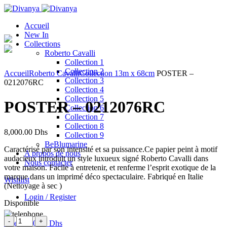
Accueil
New In
Collections
Roberto Cavalli
Collection 1
Click to enlarge
Collection 2
Accueil
Roberto Cavalli
Collection 1
3m x 68cm
POSTER –
Collection 3
0212076RC
Collection 4
Collection 5
POSTER – 0212076RC
Collection 6
Collection 7
Collection 8
8,000.00
Dhs
Collection 9
BeBlumarine
Caractérisé par son intensité et sa puissance.Ce papier peint à motif
A propos de nous
audacieux introduit un style luxueux signé Roberto Cavalli dans
Nous contacter
votre maison. Facile à entretenir, et renferme l’esprit exotique de la
marque dans un imprimé déco spectaculaire. Fabriqué en Italie
Wishlist
(Nettoyage à sec )
Login / Register
Disponible
Quantité
0
items
/
0.00
Dhs