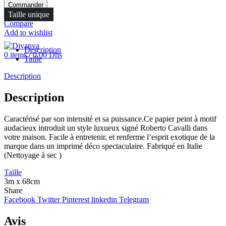
Commander
FR
Taille unique
Menu
Compare
Add to wishlist
Description
0
items
/
0.00
Dhs
Taille
Description
Description
Caractérisé par son intensité et sa puissance.Ce papier peint à motif
audacieux introduit un style luxueux signé Roberto Cavalli dans
votre maison. Facile à entretenir, et renferme l’esprit exotique de la
marque dans un imprimé déco spectaculaire. Fabriqué en Italie
(Nettoyage à sec )
Taille
3m x 68cm
Share
Facebook
Twitter
Pinterest
linkedin
Telegram
Avis